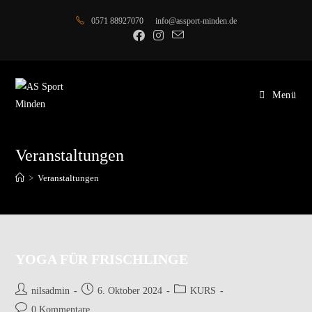
Zum
0571 88927070
info@assport-minden.de
Inhalt
springen
Menü
Veranstaltungen
>
Veranstaltungen
YOGA FÜR FRISCHLINGE
Beitrags-
Beitrag
Beitrags-
nilsadmin
6. Oktober 2024
KURS
Autor:
veröffentlicht:
Kategorie:
Beitrags-
0 Kommentare